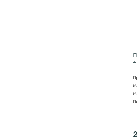
П
4
П
М
М
П