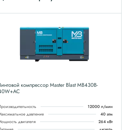
Винтовой компрессор Master Blast MB430B-
40W+AC
Производительность
12000 л/мин
Максимальное давление
40 атм
Мощность двигателя
264 кВт
Питание
дизель