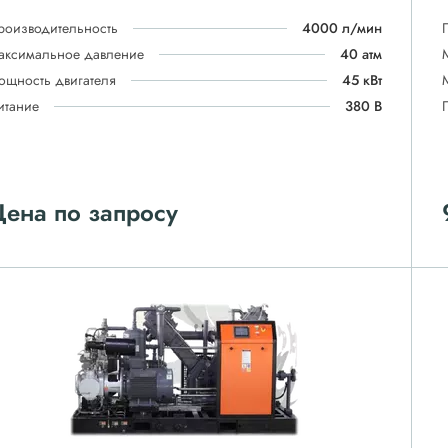
роизводительность
4000 л/мин
аксимальное давление
40 атм
ощность двигателя
45 кВт
итание
380 В
ена по запросу