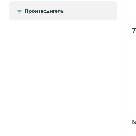
Производитель
Компрессорное оборудование
Компрессоры доп.
Осветительные мачты
Осушители
Ресиверы
Фильтры
В