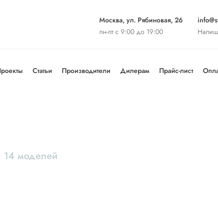
Москва, ул. Рябиновая, 26
info@st
пн-пт с 9:00 до 19:00
Напиш
роекты
Статьи
Производители
Дилерам
Прайс-лист
Опла
14 моделей