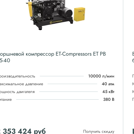
оршневой компрессор ET-Compressors ET PB
5-40
роизводительность
10000 л/мин
аксимальное давление
40 атм
ощность двигателя
45 кВт
итание
380 В
2 353 424
руб
Получить скидку