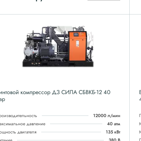
интовой компрессор ДЗ СИЛА СБВКБ-12 40
ар
роизводительность
12000 л/мин
аксимальное давление
40 атм
ощность двигателя
135 кВт
итание
380 В