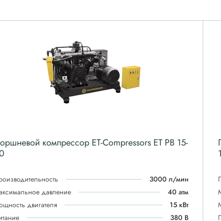
оршневой компрессор ET-Compressors ET PB 15-
0
роизводительность
3000 л/мин
аксимальное давление
40 атм
ощность двигателя
15 кВт
итание
380 В