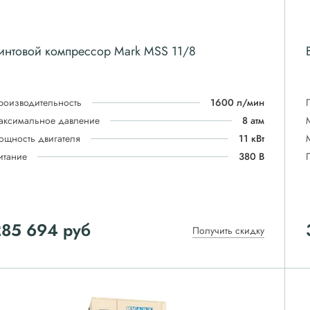
интовой компрессор Mark MSS 11/8
роизводительность
1600 л/мин
аксимальное давление
8 атм
ощность двигателя
11 кВт
итание
380 В
285 694
руб
Получить скидку