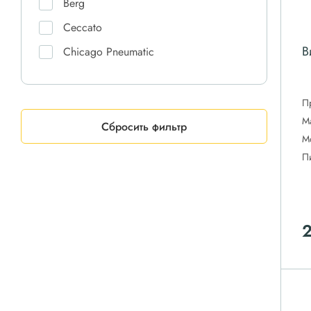
Berg
Ceccato
В
Chicago Pneumatic
Comaro
Comprag
П
М
CrossAir
Сбросить фильтр
М
Dali
П
DAS
Doosan
Ekomak
ET-Compressors
Fiac
Fini