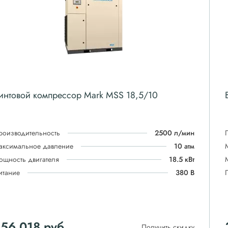
интовой компрессор Mark MSS 18,5/10
роизводительность
2500 л/мин
аксимальное давление
10 атм
ощность двигателя
18.5 кВт
итание
380 В
356 018
руб
Получить скидку