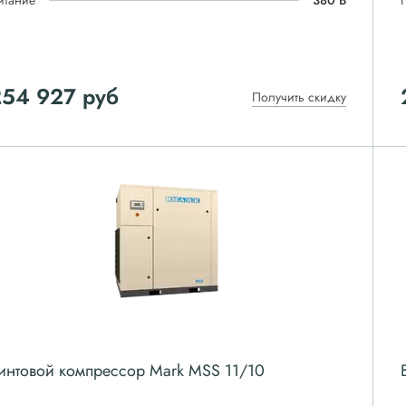
итание
380 В
254 927
руб
Получить скидку
интовой компрессор Mark MSS 11/10