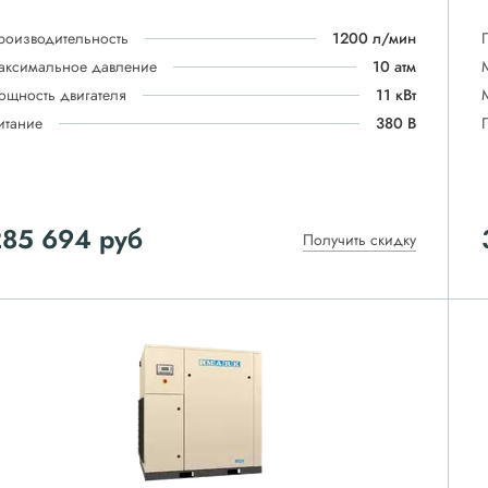
роизводительность
1200 л/мин
аксимальное давление
10 атм
ощность двигателя
11 кВт
итание
380 В
285 694
руб
Получить скидку