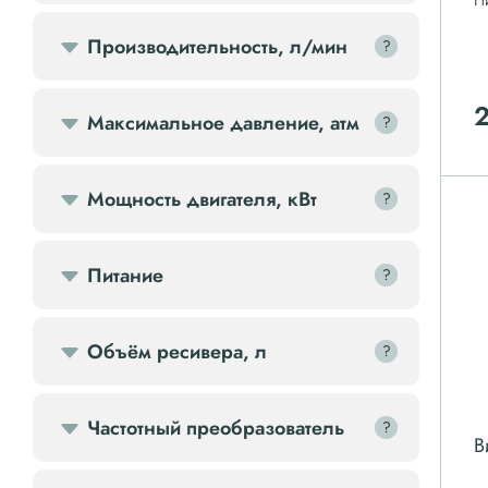
П
Передвижной компрессор
Производительность, л/мин
?
?
Компрессорное оборудование
Максимальное давление, атм
?
?
Компрессоры доп.
Мощность двигателя, кВт
?
?
Осветительные мачты
Питание
?
?
Осушители
Ресиверы
Объём ресивера, л
?
?
Фильтры
Частотный преобразователь
?
?
В