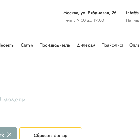
Москва, ул. Рябиновая, 26
info@st
пн-пт с 9:00 до 19:00
Напиш
роекты
Статьи
Производители
Дилерам
Прайс-лист
Опла
3 модели
rk
Сбросить фильтр