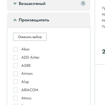
Безмасляный
?
?
П
М
Производитель
М
П
Отменить выбор
Abac
ADD Airtec
AGRE
Airman
Alup
ARIACOM
Atmos