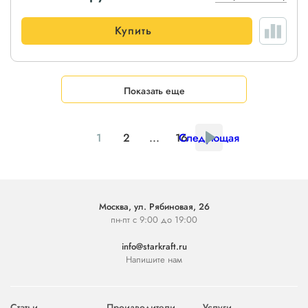
Купить
Показать еще
1
2
...
16
Следующая
Москва, ул. Рябиновая, 26
пн-пт с 9:00 до 19:00
info@starkraft.ru
Напишите нам
Статьи
Производители
Услуги