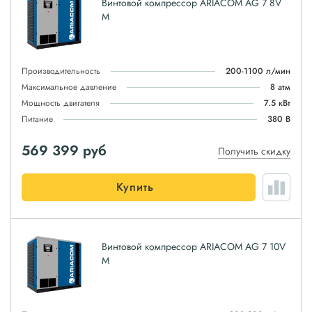
Винтовой компрессор ARIACOM AG 7 8V
M
Производительность
200-1100 л/мин
Максимальное давление
8 атм
Мощность двигателя
7.5 кВт
Питание
380 В
569 399
руб
Получить скидку
Купить
Винтовой компрессор ARIACOM AG 7 10V
M