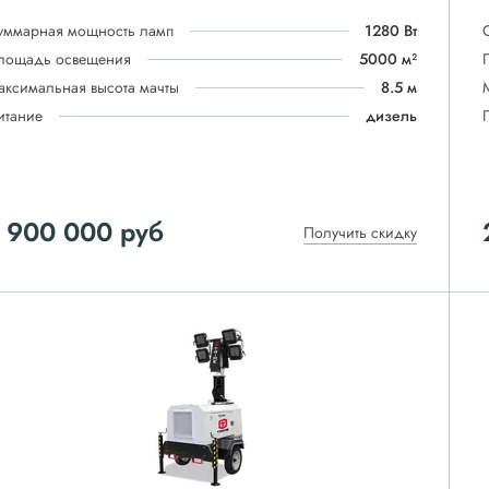
уммарная мощность ламп
1280 Вт
лощадь освещения
5000 м²
аксимальная высота мачты
8.5 м
итание
дизель
 900 000
руб
Получить скидку