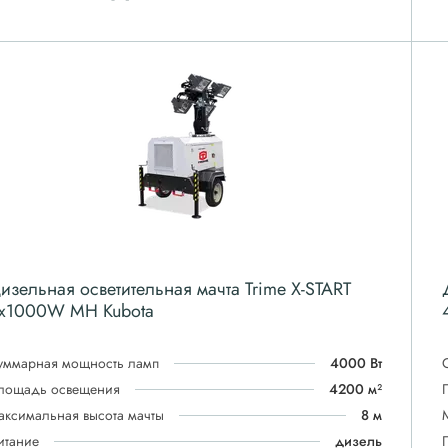
изельная осветительная мачта Trime X-START
x1000W MH Kubota
уммарная мощность ламп
4000 Вт
лощадь освещения
4200 м²
аксимальная высота мачты
8 м
итание
дизель