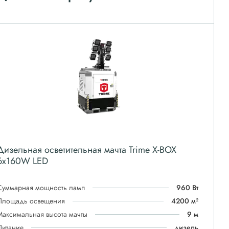
Дизельная осветительная мачта Trime X-BOX
6x160W LED
Суммарная мощность ламп
960 Вт
Площадь освещения
4200 м²
Максимальная высота мачты
9 м
Питание
дизель