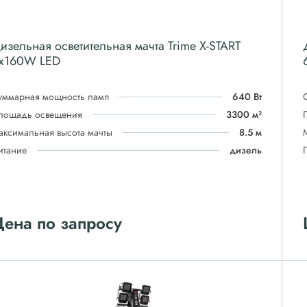
изельная осветительная мачта Trime X-START
x160W LED
уммарная мощность ламп
640 Вт
лощадь освещения
3300 м²
аксимальная высота мачты
8.5 м
итание
дизель
ена по запросу