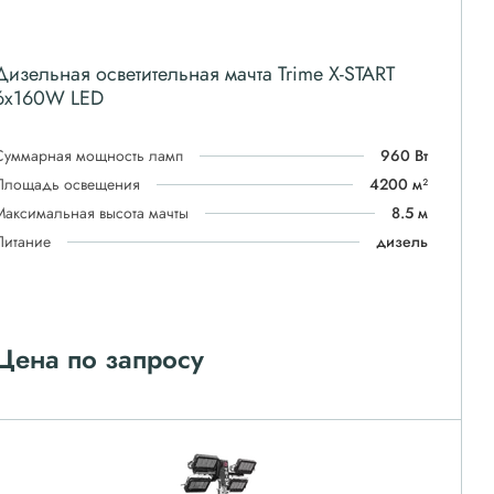
Дизельная осветительная мачта Trime X-START
6x160W LED
Суммарная мощность ламп
960 Вт
Площадь освещения
4200 м²
Максимальная высота мачты
8.5 м
Питание
дизель
Цена по запросу