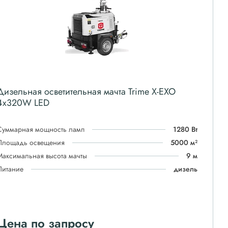
Дизельная осветительная мачта Trime X-EXO
4x320W LED
Суммарная мощность ламп
1280 Вт
Площадь освещения
5000 м²
Максимальная высота мачты
9 м
Питание
дизель
Цена по запросу