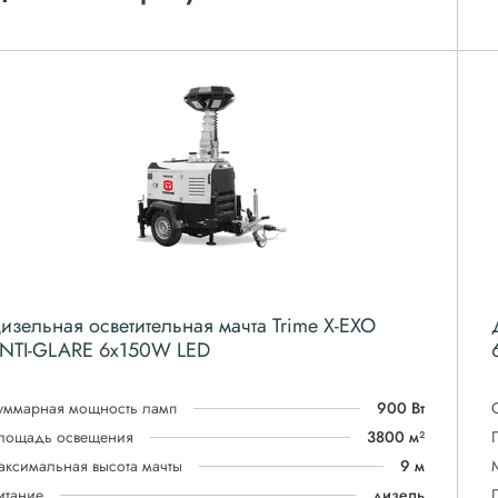
изельная осветительная мачта Trime X-EXO
NTI-GLARE 6x150W LED
уммарная мощность ламп
900 Вт
лощадь освещения
3800 м²
аксимальная высота мачты
9 м
итание
дизель