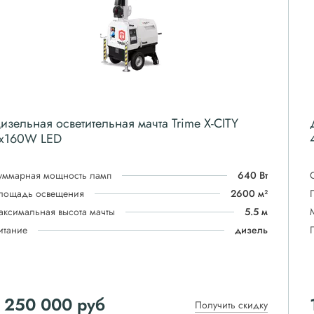
изельная осветительная мачта Trime X-CITY
x160W LED
уммарная мощность ламп
640 Вт
лощадь освещения
2600 м²
аксимальная высота мачты
5.5 м
итание
дизель
 250 000
руб
Получить скидку