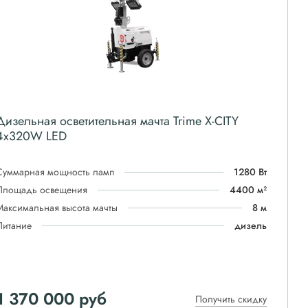
Дизельная осветительная мачта Trime X-CITY
4x320W LED
Суммарная мощность ламп
1280 Вт
Площадь освещения
4400 м²
Максимальная высота мачты
8 м
Питание
дизель
1 370 000
руб
Получить скидку