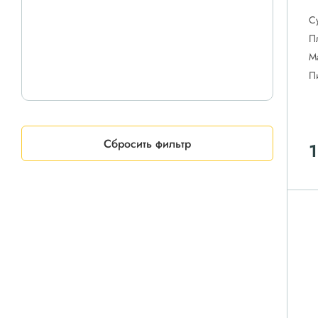
С
П
М
П
Сбросить фильтр
1