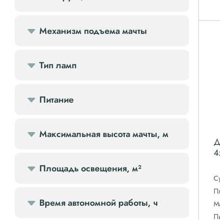
Компрессоры доп.
Механизм подъема мачты
Осветительные мачты
Тип ламп
Осушители
Ресиверы
Питание
Фильтры
Максимальная высота мачты, м
Д
4
Площадь освещения, м²
С
П
Время автономной работы, ч
М
П