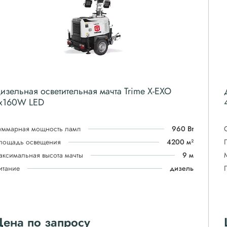
изельная осветительная мачта Trime X-EXO
x160W LED
уммарная мощность ламп
960 Вт
лощадь освещения
4200 м²
аксимальная высота мачты
9 м
итание
дизель
ена по запросу