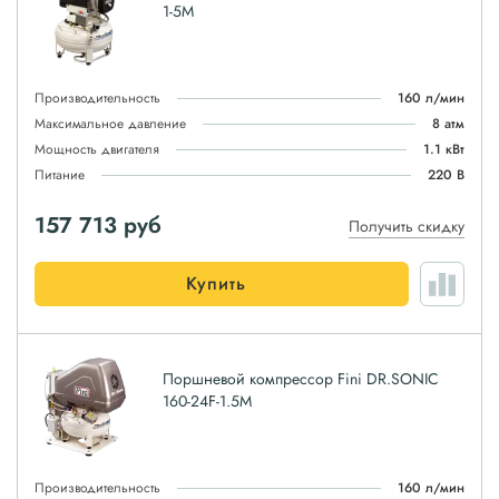
1-5M
Производительность
160 л/мин
Максимальное давление
8 атм
Мощность двигателя
1.1 кВт
Питание
220 В
157 713
руб
Получить скидку
Купить
Поршневой компрессор Fini DR.SONIC
160-24F-1.5M
Производительность
160 л/мин