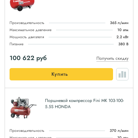
Производительность
365 л/мин
Максимальное давление
10 атм
Мощность двигателя
2.2 кВт
Питание
380 В
100 622
руб
Получить скидку
Купить
Поршневой компрессор Fini MK 103-100-
5.5S HONDA
Производительность
370 л/мин
Максимальное давление
10 атм