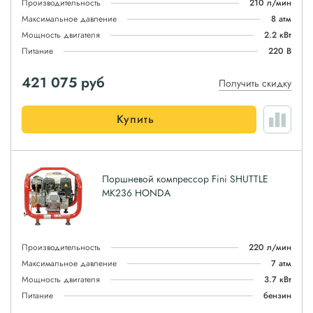
Производительность
210 л/мин
Максимальное давление
8 атм
Мощность двигателя
2.2 кВт
Питание
220 В
421 075
руб
Получить скидку
Купить
Поршневой компрессор Fini SHUTTLE
MK236 HONDA
Производительность
220 л/мин
Максимальное давление
7 атм
Мощность двигателя
3.7 кВт
Питание
бензин