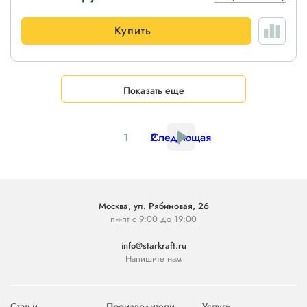
Купить
Показать еще
1
2
Следующая
Москва, ул. Рябиновая, 26
пн-пт с 9:00 до 19:00
info@starkraft.ru
Напишите нам
Статьи
Производители
Услуги