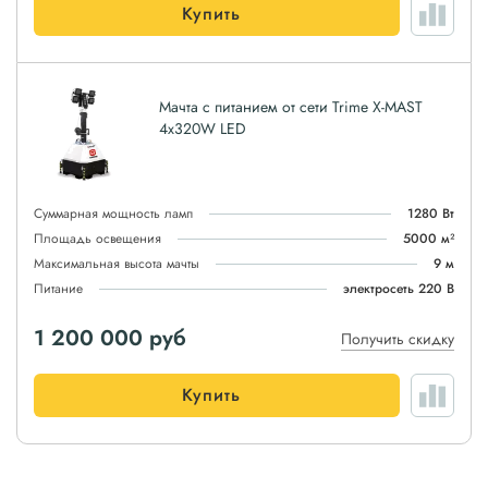
Купить
Мачта с питанием от сети Trime X-MAST
4x320W LED
Суммарная мощность ламп
1280 Вт
Площадь освещения
5000 м²
Максимальная высота мачты
9 м
Питание
электросеть 220 В
1 200 000
руб
Получить скидку
Купить