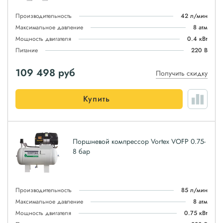
Производительность
42 л/мин
Максимальное давление
8 атм
Мощность двигателя
0.4 кВт
Питание
220 В
109 498
руб
Получить скидку
Купить
Поршневой компрессор Vortex VOFP 0.75-
8 бар
Производительность
85 л/мин
Максимальное давление
8 атм
Мощность двигателя
0.75 кВт