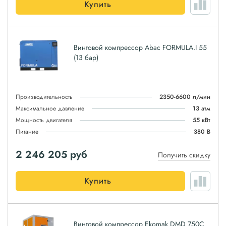
Купить
Винтовой компрессор Abac FORMULA.I 55
(13 бар)
Производительность
2350-6600 л/мин
Максимальное давление
13 атм
Мощность двигателя
55 кВт
Питание
380 В
2 246 205
руб
Получить скидку
Купить
Винтовой компрессор Ekomak DMD 750C