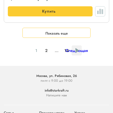
Купить
Показать еще
1
2
...
14
Следующая
Москва, ул. Рябиновая, 26
пн-пт с 9:00 до 19:00
info@starkraft.ru
Напишите нам
Статьи
Производители
Услуги