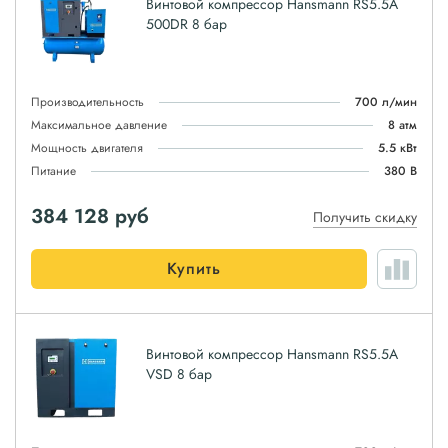
Винтовой компрессор Hansmann RS5.5A
500DR 8 бар
Производительность
700 л/мин
Максимальное давление
8 атм
Мощность двигателя
5.5 кВт
Питание
380 В
384 128
руб
Получить скидку
Купить
Винтовой компрессор Hansmann RS5.5A
VSD 8 бар