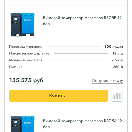
Винтовой компрессор Hansmann RS7.5E 12
бар
Производительность
800 л/мин
Максимальное давление
12 атм
Мощность двигателя
7.5 кВт
Питание
380 В
135 575
руб
Получить скидку
Купить
Винтовой компрессор Hansmann RS7.5А 12
бар