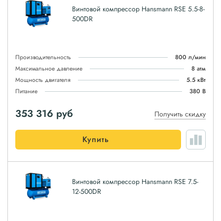
Винтовой компрессор Hansmann RSE 5.5-8-
500DR
Производительность
800 л/мин
Максимальное давление
8 атм
Мощность двигателя
5.5 кВт
Питание
380 В
353 316
руб
Получить скидку
Купить
Винтовой компрессор Hansmann RSE 7.5-
12-500DR