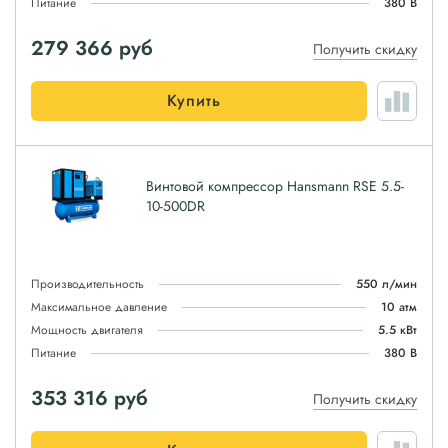
Питание
380 В
279 366
руб
Получить скидку
Купить
Винтовой компрессор Hansmann RSE 5.5-
10-500DR
Производительность
550 л/мин
Максимальное давление
10 атм
Мощность двигателя
5.5 кВт
Питание
380 В
353 316
руб
Получить скидку