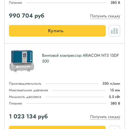
Питание
380 В
990 704
руб
Получить скидку
Купить
Винтовой компрессор ARIACOM NT5 15DF
500
Производительность
330 л/мин
Максимальное давление
15 атм
Мощность двигателя
5.5 кВт
Питание
380 В
1 023 134
руб
Получить скидку