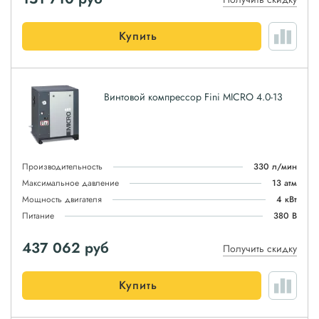
Купить
Винтовой компрессор Fini MICRO 4.0-13
Производительность
330 л/мин
Максимальное давление
13 атм
Мощность двигателя
4 кВт
Питание
380 В
437 062
руб
Получить скидку
Купить