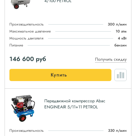
4/100 PETROL
Производительность
300 л/мин
Максимальное давление
10 атм
Мощность двигателя
4 кВт
Питание
бензин
146 600
руб
Получить скидку
Купить
Передвижной компрессор Abac
ENGINEAIR 5/11+11 PETROL
Производительность
330 л/мин