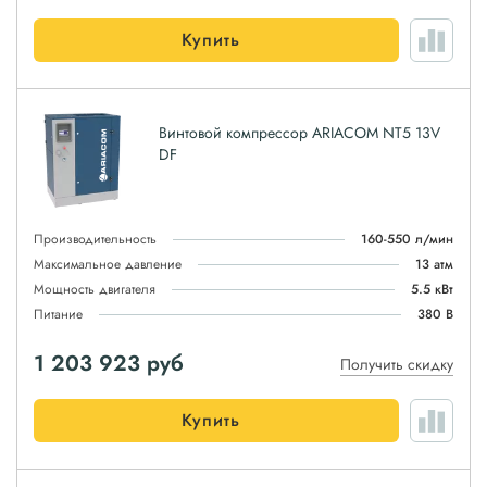
Купить
Винтовой компрессор ARIACOM NT5 13V
DF
Производительность
160-550 л/мин
Максимальное давление
13 атм
Мощность двигателя
5.5 кВт
Питание
380 В
1 203 923
руб
Получить скидку
Купить