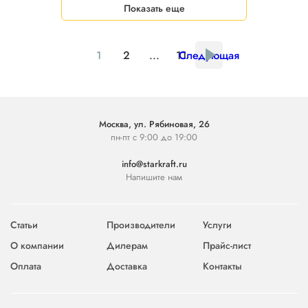
Показать еще
1
2
...
11
Следующая
Москва, ул. Рябиновая, 26
пн-пт с 9:00 до 19:00
info@starkraft.ru
Напишите нам
Статьи
Производители
Услуги
О компании
Дилерам
Прайс-лист
Оплата
Доставка
Контакты