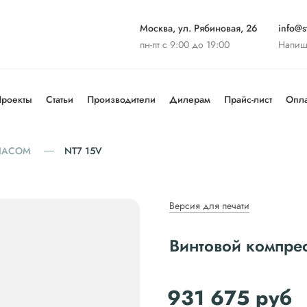
Москва, ул. Рябиновая, 26
info@st
пн-пт с 9:00 до 19:00
Напиш
роекты
Статьи
Производители
Дилерам
Прайс-лист
Опла
IACOM
NT7 15V
Версия для печати
Винтовой компр
931 675
руб