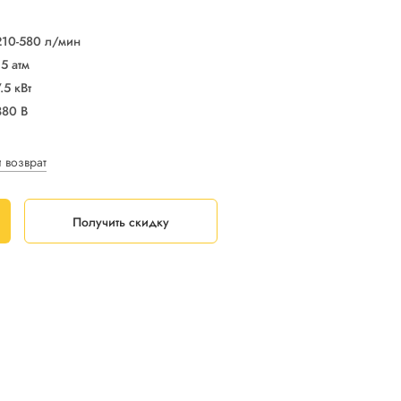
210-580 л/мин
15 атм
.5 кВт
380 В
и возврат
Получить скидку