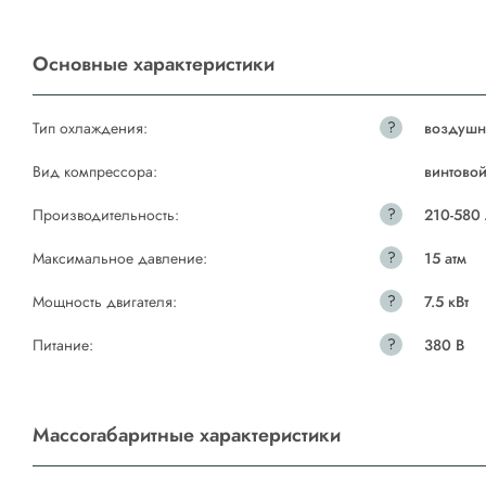
Основные характеристики
?
Тип охлаждения:
воздушн
Вид компрессора:
винтово
?
Производительность:
210-580
?
Максимальное давление:
15 атм
?
Мощность двигателя:
7.5 кВт
?
Питание:
380 В
Массогабаритные характеристики