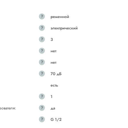
?
ременной
?
электрический
?
3
?
нет
?
нет
?
70 дБ
есть
?
1
?
зователя:
да
?
G 1/2