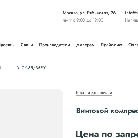
Москва, ул. Рябиновая, 26
info@st
пн-пт с 9:00 до 19:00
Напиш
роекты
Статьи
Производители
Дилерам
Прайс-лист
Опла
i
DLCY-35/35F-Y
Версия для печати
Винтовой компрес
Цена по запр