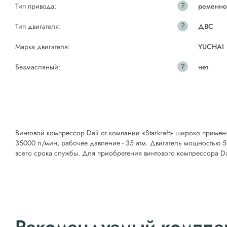
?
Тип привода:
ременн
?
Тип двигателя:
ДВС
Марка двигателя:
YUCHAI
?
Безмасляный:
нет
Винтовой компрессор Dali от компании «Starkraft» широко приме
35000 л/мин, рабочее давление - 35 атм. Двигатель мощностью 5
всего срока службы. Для приобретения винтового компрессора Dal
Рекомендуемый компле