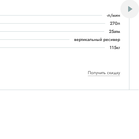
-л/мин
270л
25атм
вертикальный ресивер
115кг
Получить скидку