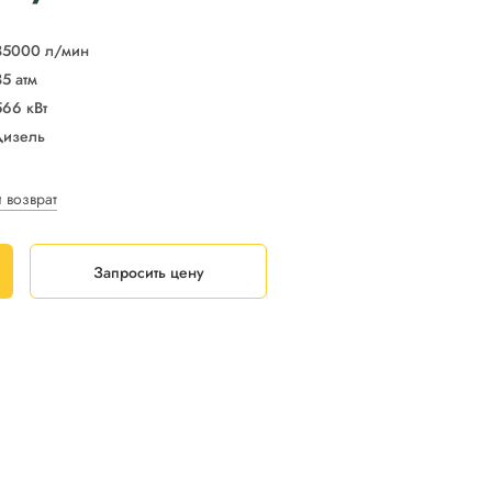
35000 л/мин
35 атм
566 кВт
дизель
и возврат
Запросить цену