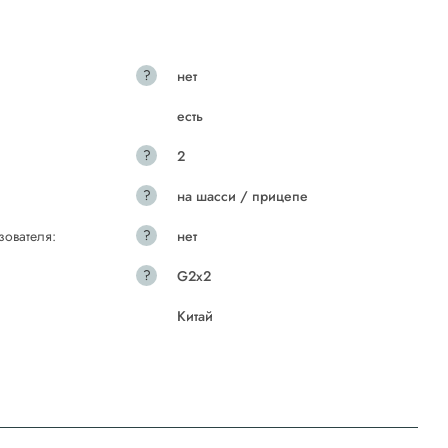
?
нет
есть
?
2
?
на шасси / прицепе
?
зователя:
нет
?
G2x2
Китай