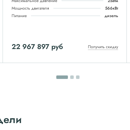
Максимальное давление
25атм
Мощность двигателя
566кВт
Питание
дизель
22 967 897 руб
Получить скидку
дели