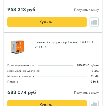
958 213
руб
Получить скидку
Купить
Винтовой компрессор Ekomak EKO 11 D
VST C 7
Производительность
280-1740 л/мин
Максимальное давление
7 атм
Мощность двигателя
11 кВт
Питание
380 В
683 074
руб
Получить скидку
Купить