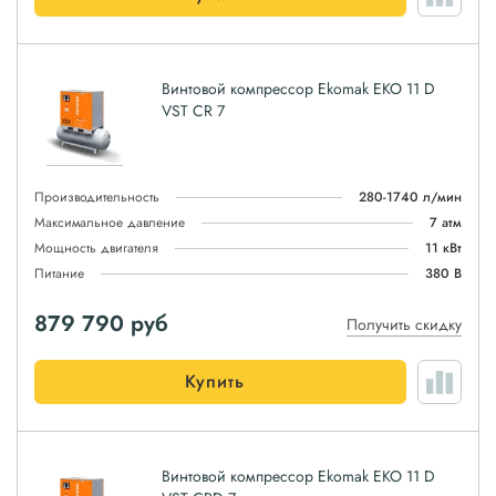
Винтовой компрессор Ekomak EKO 11 D
VST CR 7
Производительность
280-1740 л/мин
Максимальное давление
7 атм
Мощность двигателя
11 кВт
Питание
380 В
879 790
руб
Получить скидку
Купить
Винтовой компрессор Ekomak EKO 11 D