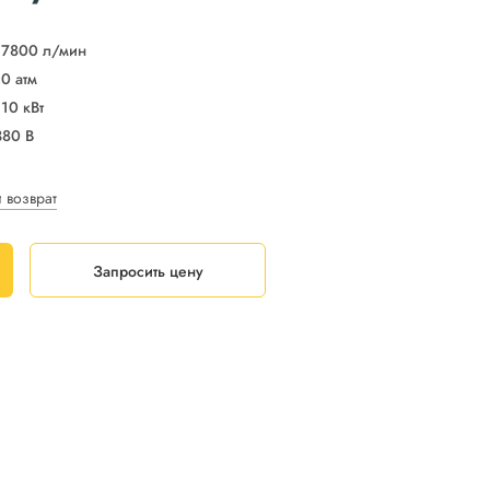
17800 л/мин
10 атм
110 кВт
380 В
и возврат
Запросить цену