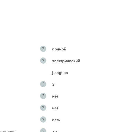
?
прямой
?
электрический
Jiangtian
?
3
?
нет
?
нет
?
есть
?
зователя:
да