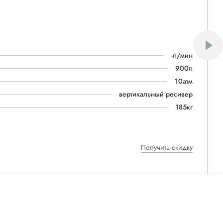
-л/мин
900л
10атм
вертикальный ресивер
185кг
Получить скидку