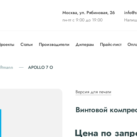
Москва, ул. Рябиновая, 26
info@st
пн-пт с 9:00 до 19:00
Напиш
роекты
Статьи
Производители
Дилерам
Прайс-лист
Опла
aftmann
APOLLO 7 O
Версия для печати
Винтовой компре
Цена по запр