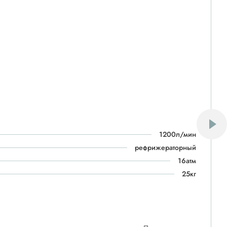
1200л/мин
рефрижераторный
16атм
25кг