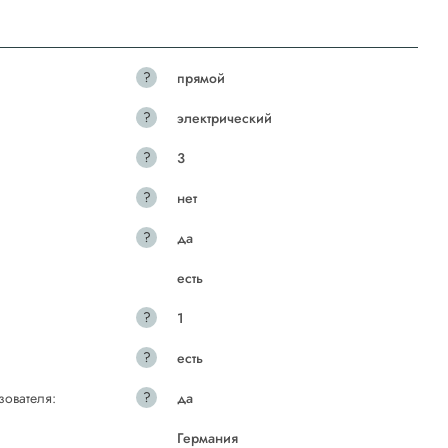
?
прямой
?
электрический
?
3
?
нет
?
да
есть
?
1
?
есть
?
зователя:
да
Германия