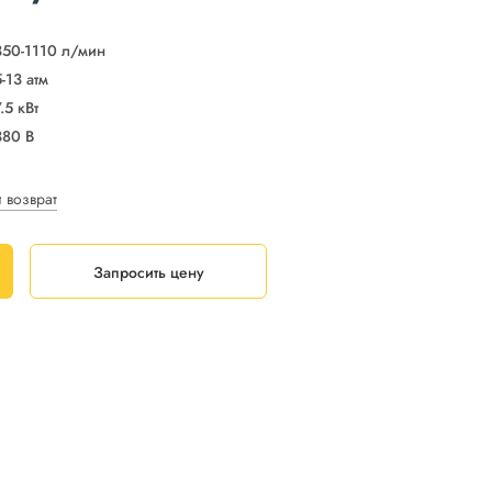
350-1110 л/мин
5-13 атм
.5 кВт
380 В
и возврат
Запросить цену