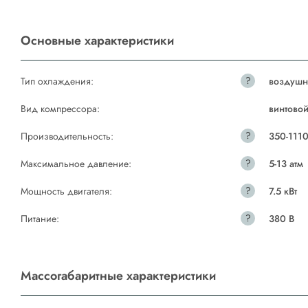
Основные характеристики
?
Тип охлаждения:
воздушн
Вид компрессора:
винтово
?
Производительность:
350-111
?
Максимальное давление:
5-13 атм
?
Мощность двигателя:
7.5 кВт
?
Питание:
380 В
Массогабаритные характеристики