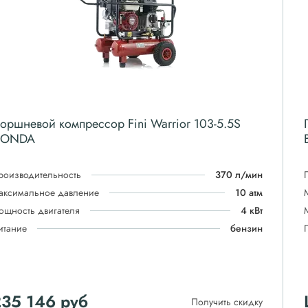
оршневой компрессор Fini Warrior 103-5.5S
ONDA
роизводительность
370 л/мин
аксимальное давление
10 атм
ощность двигателя
4 кВт
итание
бензин
235 146
руб
Получить скидку