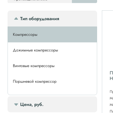
Тип оборудования
Компрессоры
Дожимные компрессоры
Винтовые компрессоры
П
H
Поршневой компрессор
П
Спиральные компрессоры
М
Цена, руб.
М
П
Передвижной компрессор