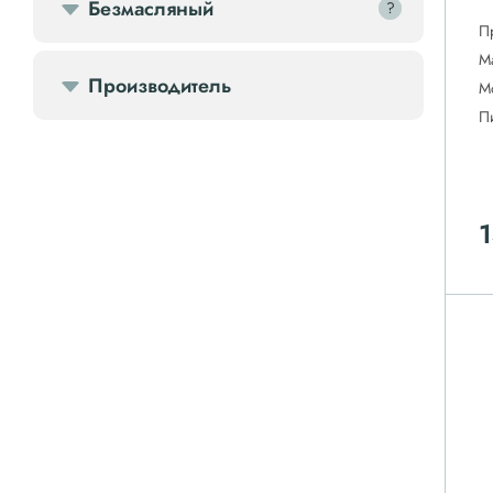
Безмасляный
?
?
П
М
Производитель
М
П