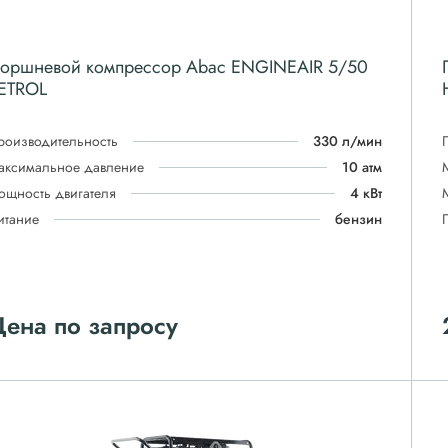
оршневой компрессор Abac ENGINEAIR 5/50
ETROL
роизводительность
330 л/мин
аксимальное давление
10 атм
ощность двигателя
4 кВт
итание
бензин
ена по запросу