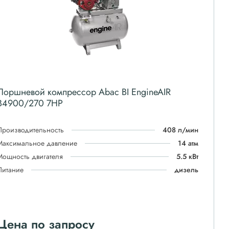
Поршневой компрессор Abac BI EngineAIR
B4900/270 7HP
Производительность
408 л/мин
Максимальное давление
14 атм
Мощность двигателя
5.5 кВт
Питание
дизель
Цена по запросу