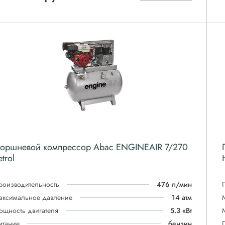
оршневой компрессор Abac ENGINEAIR 7/270
etrol
роизводительность
476 л/мин
аксимальное давление
14 атм
ощность двигателя
5.3 кВт
итание
бензин