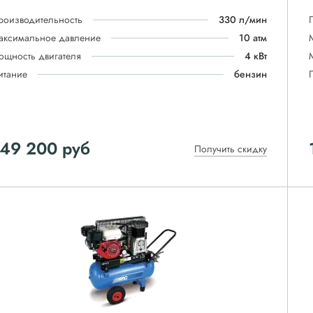
роизводительность
330 л/мин
аксимальное давление
10 атм
ощность двигателя
4 кВт
итание
бензин
149 200
руб
Получить скидку