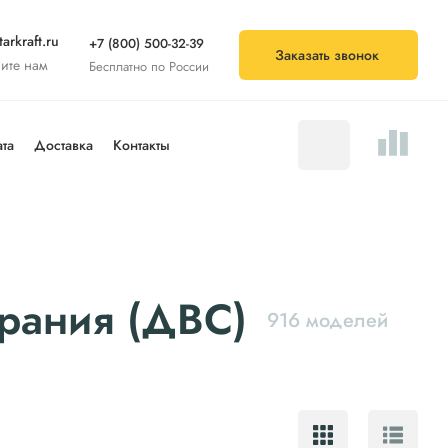
arkraft.ru
+7 (800) 500-32-39
Заказать звонок
ите нам
Бесплатно по России
та
Доставка
Контакты
орания (ДВС)
916 моделей