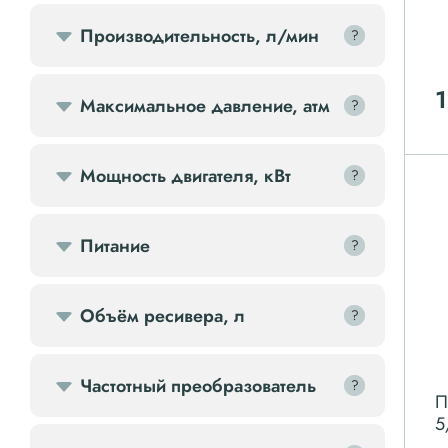
Производительность, л/мин
?
?
Компрессорное оборудование
1
Максимальное давление, атм
?
?
Компрессоры доп.
Мощность двигателя, кВт
?
?
Осветительные мачты
Питание
?
?
Осушители
Ресиверы
Объём ресивера, л
?
?
Фильтры
Частотный преобразователь
?
?
П
5