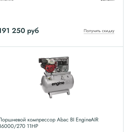
191 250
руб
Получить скидку
Поршневой компрессор Abac BI EngineAIR
B6000/270 11HP