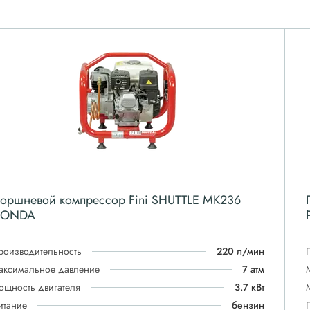
оршневой компрессор Fini SHUTTLE MK236
ONDA
роизводительность
220 л/мин
аксимальное давление
7 атм
ощность двигателя
3.7 кВт
итание
бензин